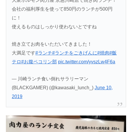
大衆ホルモン肉力屋 京急川崎店で焼き肉ランチ！
会社の福利厚生を使って850円のランチが500円
に！
使えるものはしっかり使わないとですね
焼き立てお肉をいただいてきました！
大満足です
#ランチ
#ランチをごきげんに
#焼肉
#飯
テロ
#お腹ペコリン部
pic.twitter.com/yvszLw4F6a
— 川崎ランチ食い倒れサラリーマン
(BLACKGAMER) (@kawasaki_lunch_)
June 10,
2019