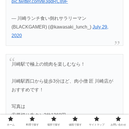
pic.twitter.com/te3qdRC89F
— 川崎ランチ食い倒れサラリーマン
(BLACKGAMER) (@kawasaki_lunch_)
July 29,
2020
川崎駅で極上の焼肉を楽しむなら！
川崎駅西口から徒歩3分ほど、肉小僧 匠 川崎店が
おすすめです！
写真は
①厚切り牛タン2枚1360円
②精肉盛り（4種✕3枚）2980円
ホーム
料理で探す
場所で探す
値段で探す
サイトマップ
お問い合わせ