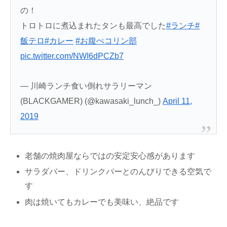
の！
トロトロに煮込まれたタンも最高でした
#ランチ
#
飯テロ
#カレー
#お腹ぺコリン部
pic.twitter.com/NWI6dPCZb7
— 川崎ランチ食い倒れサラリーマン
(BLACKGAMER) (@kawasaki_lunch_)
April 11,
2019
老舗の焼肉屋ならではの安定安心感があります
サラダバー、ドリンクバーとのんびりできる空気で
す
肉は焼いてもカレーでも美味い、絶品です