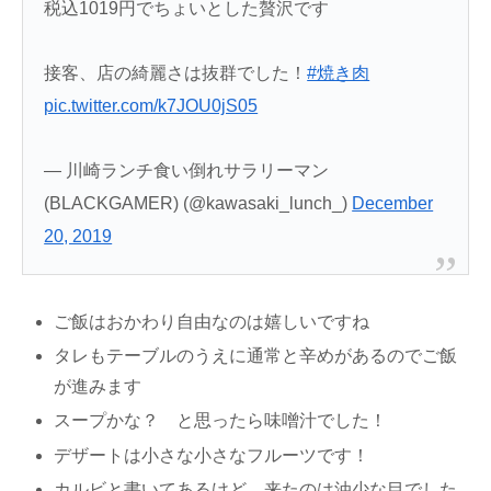
税込1019円でちょいとした贅沢です
接客、店の綺麗さは抜群でした！
#焼き肉
pic.twitter.com/k7JOU0jS05
— 川崎ランチ食い倒れサラリーマン
(BLACKGAMER) (@kawasaki_lunch_)
December
20, 2019
ご飯はおかわり自由なのは嬉しいですね
タレもテーブルのうえに通常と辛めがあるのでご飯
が進みます
スープかな？ と思ったら味噌汁でした！
デザートは小さな小さなフルーツです！
カルビと書いてあるけど、来たのは油少な目でした