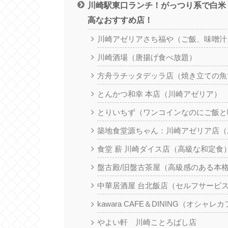
川崎駅東口ランチ！がっつり系で白米
高なおすすめ店！
川崎アゼリアさち福や（ご飯、味噌汁
川崎酒場（唐揚げ食べ放題）
方舟ラチッタデッラ店（焼き立ての魚
とんかつ和幸 本店（川崎アゼリア）
とりいちず（ワンコインなのにご飯と
築地食堂源ちゃん：川崎アゼリア店（
食堂 薪 川崎ダイス店（高級な和定食
盤古殿/旧盤古茶屋（高級感のある本
中華居酒屋 台北飯店（セルフサービ
kawara CAFE＆DINING（オシ
やよい軒 川崎ことろばし店