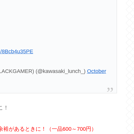
om/8Bcb4u35PE
MER) (@kawasaki_lunch_)
October
こ！
裕があるときに！（一品600～700円）