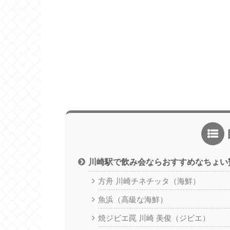
川崎駅で飲み会ならおすすめなちょい
方舟 川崎チネチッタ（海鮮）
魚浜（高級な海鮮）
焼ジビエ罠 川崎 美俊（ジビエ）