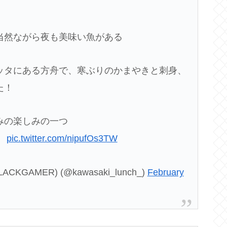
当然ながら夜も美味い魚がある
ッタにある方舟で、寒ぶりのかまやきと刺身、
た！
みの楽しみの一つ
！
pic.twitter.com/nipufOs3TW
MER) (@kawasaki_lunch_)
February