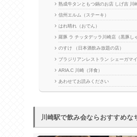
熟成牛タンともつ鍋のお店 しげ吉 川
信州エルム（ステーキ）
はれ晴れ（おでん）
羅豚 ラ チッタデッラ川崎店（黒豚し
のすけ （日本酒飲み放題の店）
ブラジリアンレストラン シェーガマ
ARIA.C 川崎（洋食）
あわせてお読みください
川崎駅で飲み会ならおすすめな